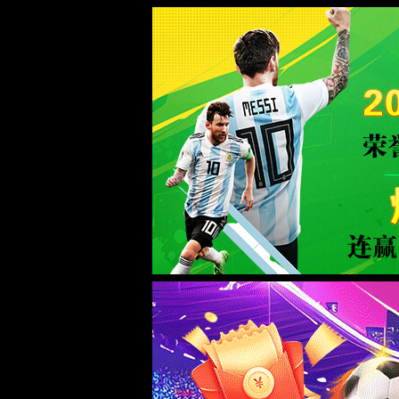
yh533388银河·(CHN)-App Station
正在查询中
正在