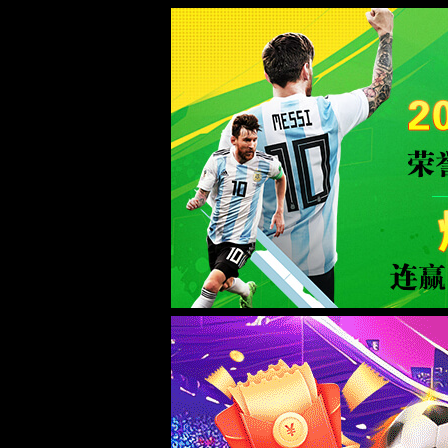
yh533388银河·(CHN)-App Station
正在查询中
正在